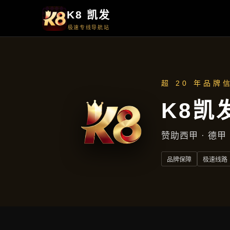
首页
解读
盈