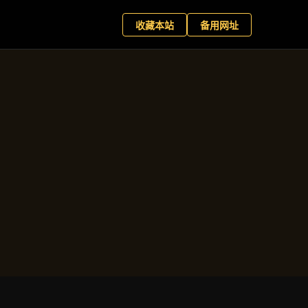
育会员
预约