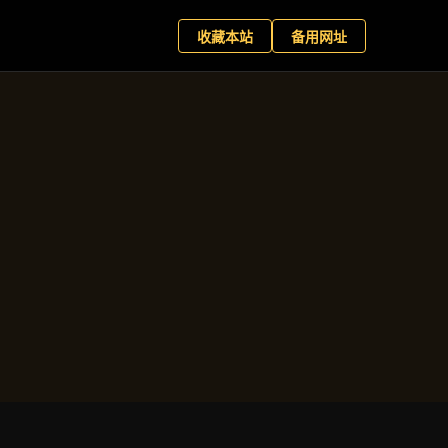
育会员
预约