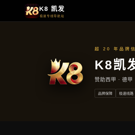
首页
解读
盈