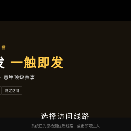
球体育开户
成功案例
云端资讯
公司服务
联络
盈球体